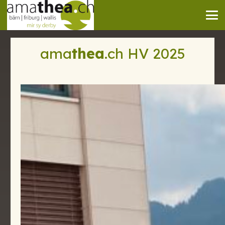
ama
thea
.ch HV 2025