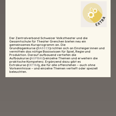
Der Zentralverband Schweizer Volks­theater und die
Gesamtschule für Theater Grenchen bieten neu ein
gemeinsames Kursprogramm an. Die
Grundlagenkurse
(
BASICS
)
richten sich an Einsteiger:innen und
ver­mitteln das nötige Basiswissen für Spiel, Regie und
Produktion. Darauf aufbauend vertiefen die
Aufbaukurse
(
AUFBAU
)
einzelne Themen und erweitern die
praktische Kompetenz. Ergänzend dazu gibt es
Extrakurse
(
EXTRA
)
,
die für alle offenstehen – auch ohne
Vorkenntnisse – und einzelne Themen vertieft oder speziell
beleuchten.