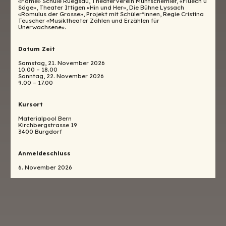
«Fame» Schule Rüegsau, Theaterverein Müntschemier, «Fluech u
Säge», Theater Ittigen «Hin und Her», Die Bühne Lyssach
«Romulus der Grosse», Projekt mit Schüler*innen, Regie Cristina
Teuscher «Musiktheater Zählen und Erzählen für
Unerwachsene».
Datum Zeit
Samstag, 21. November 2026
10.00 – 18.00
Sonntag, 22. November 2026
9.00 – 17.00
Kursort
Materialpool Bern
Kirchbergstrasse 19
3400 Burgdorf
Anmeldeschluss
6. November 2026