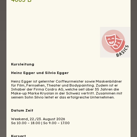
Kursleitung
Heinz Egger und Silvio Egger
Heinz Egger ist gelernter Coiffeurmeister sowie Maskenbildner
für Film, Fernsehen, Theater und Bodypainting. Zudem ist er
Inhaber der Firma Coidro AG, welche seit über 35 Jahren die
Make-up Marke Kryolan in der Schweiz vertritt. Zusammen mit
seinem Sohn Silvio leitet er das erfolgreiche Unternehmen.
Datum Zeit
Weekend, 22./23. August 2026
Sa 10.00 – 18.00 | So 9.00 – 17.00
Kursort