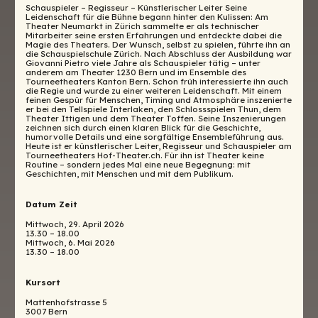
Schauspieler – Regisseur – Künstlerischer Leiter Seine
Leidenschaft für die Bühne begann hinter den Kulissen: Am
Theater Neumarkt in Zürich sammelte er als technischer
Mitarbeiter seine ersten Erfahrungen und entdeckte dabei die
Magie des Theaters. Der Wunsch, selbst zu spielen, führte ihn an
die Schauspielschule Zürich. Nach Abschluss der Ausbildung war
Giovanni Pietro viele Jahre als Schauspieler tätig – unter
anderem am Theater 1230 Bern und im Ensemble des
Tourneetheaters Kanton Bern. Schon früh interessierte ihn auch
die Regie und wurde zu einer weiteren Leidenschaft. Mit einem
feinen Gespür für Menschen, Timing und Atmosphäre inszenierte
er bei den Tellspiele Interlaken, den Schlossspielen Thun, dem
Theater Ittigen und dem Theater Toffen. Seine Inszenierungen
zeichnen sich durch einen klaren Blick für die Geschichte,
humorvolle Details und eine sorgfältige Ensembleführung aus.
Heute ist er künstlerischer Leiter, Regisseur und Schauspieler am
Tourneetheaters Hof-Theater.ch. Für ihn ist Theater keine
Routine – sondern jedes Mal eine neue Begegnung: mit
Geschichten, mit Menschen und mit dem Publikum.
Datum Zeit
Mittwoch, 29. April 2026
13.30 – 18.00
Mittwoch, 6. Mai 2026
13.30 – 18.00
Kursort
Mattenhofstrasse 5
3007 Bern