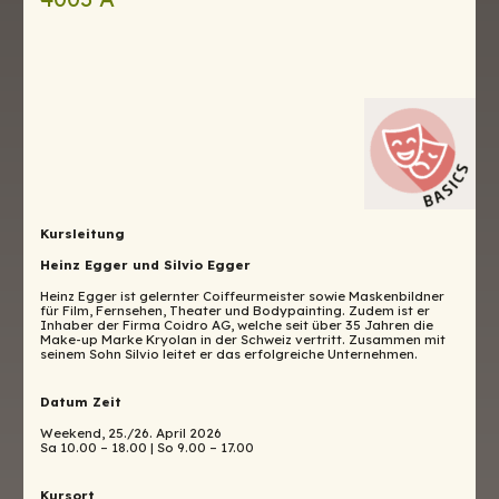
Kursleitung
Heinz Egger und Silvio Egger
Heinz Egger ist gelernter Coiffeurmeister sowie Maskenbildner
für Film, Fernsehen, Theater und Bodypainting. Zudem ist er
Inhaber der Firma Coidro AG, welche seit über 35 Jahren die
Make-up Marke Kryolan in der Schweiz vertritt. Zusammen mit
seinem Sohn Silvio leitet er das erfolgreiche Unternehmen.
Datum Zeit
Weekend, 25./26. April 2026
Sa 10.00 – 18.00 | So 9.00 – 17.00
Kursort