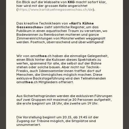
Ein Blick auf die Webseite von
KKG
macht sofort klar,
hier wird mit der grossen Kelle angerichtet
(
https://www.karlskuehnegassenschau.ch/de
).
Das kreative Technikteam von
«Karl’s Kühne
Gassenschau»
zieht sämtliche Register, um das
Publikum in einen aquatischen Traum zu versetzen, wo
Badewannen zu Rennbooten mutieren und ganze
Zimmereinrichtungen von Monsterwellen weggespült
werden. Poetisch, überraschend und überwältigend!
Wir von ama
thea
.ch haben die einmalige Gelegenheit,
einen Blick hinter die Kulissen dieses Spektakels zu
werfen, spannend für alle, die selbst auf der Bühne
stehen oder solche bauen. Aber nicht nur Technik-
Freaks, auch Ideensammler:innen treffen dort auf
Menschen, die Unmögliches möglich machen. Diese
exklusive Backstageführung wird den Teilnehmenden
ama
thea
.ch Mitgliedern offeriert.
Aus Sicherheitsgründen werden die exklusiven Führungen
auf zwei Gruppen mit maximal je 20 Personen aufgeteilt,
die erste beginnt um 18 Uhr, die zweite um 19 Uhr.
Die Vorstellung beginnt um 20.15, ab 19.45 ist der
Zugang zur Tribüne möglich, die Sitzplätze sind
unnummeriert.