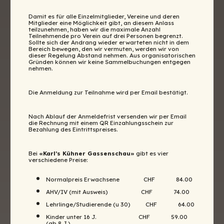
Damit es für alle Einzelmitglieder, Vereine und deren
Mitglieder eine Möglichkeit gibt, an diesem Anlass
teilzunehmen, haben wir die maximale Anzahl
Teilnehmende pro Verein auf drei Personen begrenzt.
Sollte sich der Andrang wieder erwarteten nicht in dem
Bereich bewegen, den wir vermuten, werden wir von
dieser Regelung Abstand nehmen. Aus organisatorischen
Gründen können wir keine Sammelbuchungen entgegen
nehmen.
Die Anmeldung zur Teilnahme wird per Email bestätigt.
Nach Ablauf der Anmeldefrist versenden wir per Email
die Rechnung mit einem QR Einzahlungsschein zur
Bezahlung des Eintrittspreises.
Bei
«Karl’s Kühner Gassenschau»
gibt es vier
verschiedene Preise:
Normalpreis Erwachsene CHF 84.00
AHV/IV (mit Ausweis) CHF 74.00
Lehrlinge/Studierende (u 30) CHF 64.00
Kinder unter 16 J. CHF 59.00
(ab 8 J.)