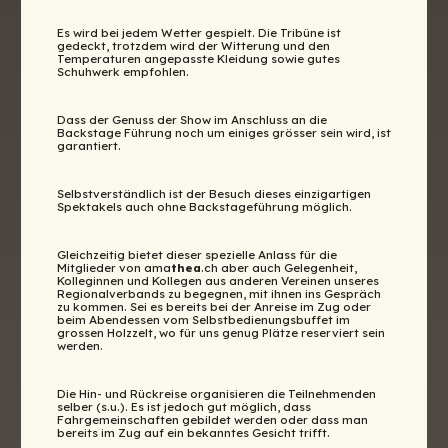
Es wird bei jedem Wetter gespielt. Die Tribüne ist
gedeckt, trotzdem wird der Witterung und den
Temperaturen angepasste Kleidung sowie gutes
Schuhwerk empfohlen.
Dass der Genuss der Show im Anschluss an die
Backstage Führung noch um einiges grösser sein wird, ist
garantiert.
Selbstverständlich ist der Besuch dieses einzigartigen
Spektakels auch ohne Backstageführung möglich.
Gleichzeitig bietet dieser spezielle Anlass für die
Mitglieder von ama
thea
.ch aber auch Gelegenheit,
Kolleginnen und Kollegen aus anderen Vereinen unseres
Regionalverbands zu begegnen, mit ihnen ins Gespräch
zu kommen. Sei es bereits bei der Anreise im Zug oder
beim Abendessen vom Selbstbedienungsbuffet im
grossen Holzzelt, wo für uns genug Plätze reserviert sein
werden.
Die Hin- und Rückreise organisieren die Teilnehmenden
selber (s.u.). Es ist jedoch gut möglich, dass
Fahrgemeinschaften gebildet werden oder dass man
bereits im Zug auf ein bekanntes Gesicht trifft.